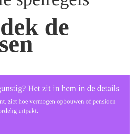
dek de 
sen
unstig? Het zit in hem in de details 
kent, ziet hoe vermogen opbouwen of pensioen 
rdelig uitpakt. 